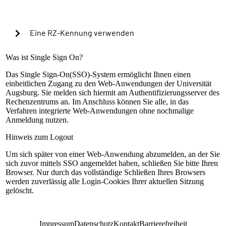
Cookies verwenden, um in Zukunft die Passkey-
Authentifizierung automatisch zu starten?
Eine RZ-Kennung verwenden
Warning alert:
Was ist Single Sign On?
Das Single Sign-On(SSO)-System ermöglicht Ihnen einen
einheitlichen Zugang zu den Web-Anwendungen der Universität
Die Anmeldung mit RZ-Kennung ist nur nach
Augsburg. Sie melden sich hiermit am Authentifizierungsserver des
Einrichtung der lokalen Mehrfaktorauthentifizierung
Rechenzentrums an. Im Anschluss können Sie alle, in das
möglich. Sollte dies bisher nicht geschehen sein,
Verfahren integrierte Web-Anwendungen ohne nochmalige
können Sie sich mit Ihrem universitären Microsoft-
Anmeldung nutzen.
Konto (@uni-a.de-Mail) über Microsoft EntraID
anmelden. Handelt es sich um eine Sonderkennung,
Hinweis zum Logout
kontaktieren Sie bitte unseren Servicedesk.
Um sich später von einer Web-Anwendung abzumelden, an der Sie
Anleitung zur Einrichtung
sich zuvor mittels SSO angemeldet haben, schließen Sie bitte Ihren
RZ-Kennung
Browser. Nur durch das vollständige Schließen Ihres Browsers
werden zuverlässig alle Login-Cookies Ihrer aktuellen Sitzung
Passwort
gelöscht.
Anmelden
Impressum
Datenschutz
Kontakt
Barrierefreiheit