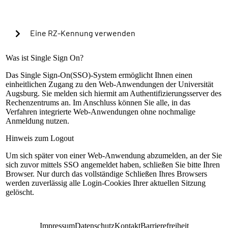
Cookies verwenden, um in Zukunft die Passkey-
Authentifizierung automatisch zu starten?
Eine RZ-Kennung verwenden
Warning alert:
Was ist Single Sign On?
Das Single Sign-On(SSO)-System ermöglicht Ihnen einen
einheitlichen Zugang zu den Web-Anwendungen der Universität
Die Anmeldung mit RZ-Kennung ist nur nach
Augsburg. Sie melden sich hiermit am Authentifizierungsserver des
Einrichtung der lokalen Mehrfaktorauthentifizierung
Rechenzentrums an. Im Anschluss können Sie alle, in das
möglich. Sollte dies bisher nicht geschehen sein,
Verfahren integrierte Web-Anwendungen ohne nochmalige
können Sie sich mit Ihrem universitären Microsoft-
Anmeldung nutzen.
Konto (@uni-a.de-Mail) über Microsoft EntraID
anmelden. Handelt es sich um eine Sonderkennung,
Hinweis zum Logout
kontaktieren Sie bitte unseren Servicedesk.
Um sich später von einer Web-Anwendung abzumelden, an der Sie
Anleitung zur Einrichtung
sich zuvor mittels SSO angemeldet haben, schließen Sie bitte Ihren
RZ-Kennung
Browser. Nur durch das vollständige Schließen Ihres Browsers
werden zuverlässig alle Login-Cookies Ihrer aktuellen Sitzung
Passwort
gelöscht.
Anmelden
Impressum
Datenschutz
Kontakt
Barrierefreiheit