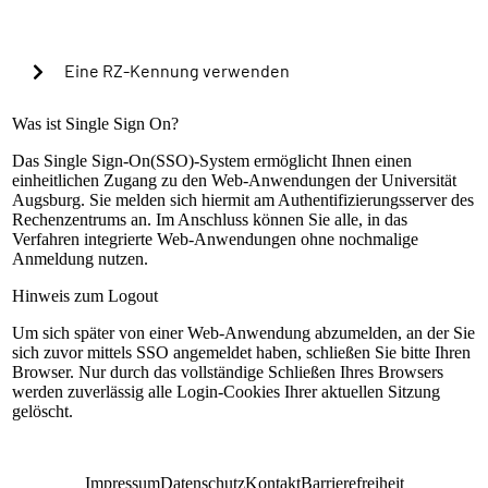
Cookies verwenden, um in Zukunft die Passkey-
Authentifizierung automatisch zu starten?
Eine RZ-Kennung verwenden
Warning alert:
Was ist Single Sign On?
Das Single Sign-On(SSO)-System ermöglicht Ihnen einen
einheitlichen Zugang zu den Web-Anwendungen der Universität
Die Anmeldung mit RZ-Kennung ist nur nach
Augsburg. Sie melden sich hiermit am Authentifizierungsserver des
Einrichtung der lokalen Mehrfaktorauthentifizierung
Rechenzentrums an. Im Anschluss können Sie alle, in das
möglich. Sollte dies bisher nicht geschehen sein,
Verfahren integrierte Web-Anwendungen ohne nochmalige
können Sie sich mit Ihrem universitären Microsoft-
Anmeldung nutzen.
Konto (@uni-a.de-Mail) über Microsoft EntraID
anmelden. Handelt es sich um eine Sonderkennung,
Hinweis zum Logout
kontaktieren Sie bitte unseren Servicedesk.
Um sich später von einer Web-Anwendung abzumelden, an der Sie
Anleitung zur Einrichtung
sich zuvor mittels SSO angemeldet haben, schließen Sie bitte Ihren
RZ-Kennung
Browser. Nur durch das vollständige Schließen Ihres Browsers
werden zuverlässig alle Login-Cookies Ihrer aktuellen Sitzung
Passwort
gelöscht.
Anmelden
Impressum
Datenschutz
Kontakt
Barrierefreiheit