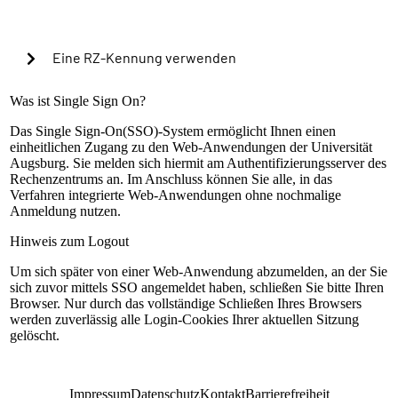
Cookies verwenden, um in Zukunft die Passkey-
Authentifizierung automatisch zu starten?
Eine RZ-Kennung verwenden
Warning alert:
Was ist Single Sign On?
Das Single Sign-On(SSO)-System ermöglicht Ihnen einen
einheitlichen Zugang zu den Web-Anwendungen der Universität
Die Anmeldung mit RZ-Kennung ist nur nach
Augsburg. Sie melden sich hiermit am Authentifizierungsserver des
Einrichtung der lokalen Mehrfaktorauthentifizierung
Rechenzentrums an. Im Anschluss können Sie alle, in das
möglich. Sollte dies bisher nicht geschehen sein,
Verfahren integrierte Web-Anwendungen ohne nochmalige
können Sie sich mit Ihrem universitären Microsoft-
Anmeldung nutzen.
Konto (@uni-a.de-Mail) über Microsoft EntraID
anmelden. Handelt es sich um eine Sonderkennung,
Hinweis zum Logout
kontaktieren Sie bitte unseren Servicedesk.
Um sich später von einer Web-Anwendung abzumelden, an der Sie
Anleitung zur Einrichtung
sich zuvor mittels SSO angemeldet haben, schließen Sie bitte Ihren
RZ-Kennung
Browser. Nur durch das vollständige Schließen Ihres Browsers
werden zuverlässig alle Login-Cookies Ihrer aktuellen Sitzung
Passwort
gelöscht.
Anmelden
Impressum
Datenschutz
Kontakt
Barrierefreiheit